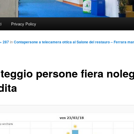
i
Privacy Policy
× 287
in
Contapersone a telecamera ottica al Salone del restauro – Ferrara ma
teggio persone fiera nole
dita