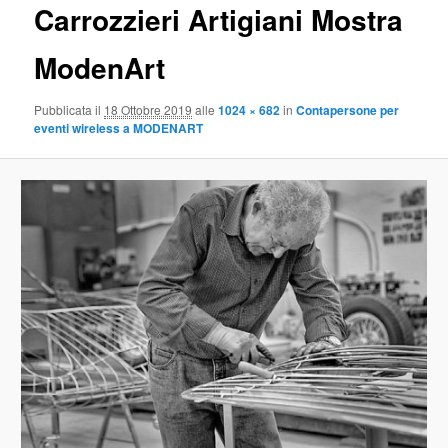
Carrozzieri Artigiani Mostra
ModenArt
Pubblicata il
18 Ottobre 2019
alle
1024 × 682
in
Contapersone per
eventi wireless a MODENART